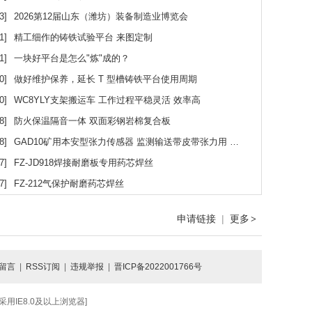
3]
2026第12届山东（潍坊）装备制造业博览会
1]
精工细作的铸铁试验平台 来图定制
1]
一块好平台是怎么"炼"成的？
0]
做好维护保养，延长 T 型槽铸铁平台使用周期
0]
WC8YLY支架搬运车 工作过程平稳灵活 效率高
8]
防火保温隔音一体 双面彩钢岩棉复合板
8]
GAD10矿用本安型张力传感器 监测输送带皮带张力用 使用可靠
7]
FZ-JD918焊接耐磨板专用药芯焊丝
7]
FZ-212气保护耐磨药芯焊丝
申请链接
|
更多
>
留言
|
RSS订阅
|
违规举报
|
晋ICP备2022001766号
IE8.0及以上浏览器]