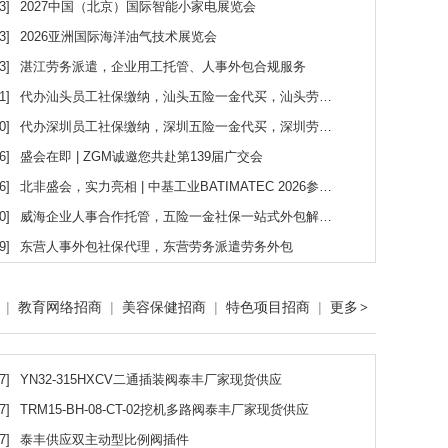
3]
2027中国（北京）国际智能小家电展览会
3]
2026亚洲国际海洋油气技术展览会
3]
湛江劳务派遣，企业用工托管、人事外包合规服务
1]
代办汕头员工社保缴纳，汕头五险一金代买，汕头劳务派遣公司
0]
代办深圳员工社保缴纳，深圳五险一金代买，深圳劳务派遣公司
6]
盛会在即 | ZGM诚邀您共赴第139届广交会
6]
北非盛会，实力亮相 | 中基工业BATIMATEC 2026参展之旅完美收官
0]
威海企业人事合作托管，五险一金社保一站式外包解决方案
9]
东营人事外包社保代理，东营劳务派遣劳务外包
|
教育网络招商
|
美容保健招商
|
特色项目招商
|
更多
>
7]
YN32-315HXCV二通插装阀泰丰厂家现货供应
7]
TRM15-BH-08-CT-02挖机多路阀泰丰厂家现货供应
7]
泰丰供应双主动型比例阀插件