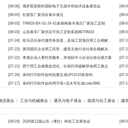
[08-06]
俄罗斯莫斯科国际电子元器件和技术设备展览会
[08-0
[08-03]
柱塞泵厂家供应泰丰液压
[08-0
[08-03]
TRM20-BX-02-JX-01多路阀泰丰液压厂家加工定制
[08-0
[08-03]
山东泰丰厂家供应可加工定制多路阀TRM20
[08-0
[07-24]
驻马店社保代缴劳务派遣，县域工贸项目用工合规解决方案
[07-2
[07-23]
黄冈园区企业用工托管，建筑文旅行业社保合规解决方案
[07-2
[07-22]
孝感企业人事托管服务，本地轻中小企业社保合规方案
[07-2
[07-21]
西宁用工合规整改优化，社保托管破解异地用工痛点
[07-2
[07-20]
条码打印软件如何批量生成UPUS10条形码
[07-2
[07-17]
条码打印软件如何用字母+流水号生成code39码
[07-1
物流展会
|
工业与机械展会
|
通讯与电子展会
|
能源与化工展会
|
建
[08-03]
2026第12届山东（潍坊）铸造工业展览会
[08-0