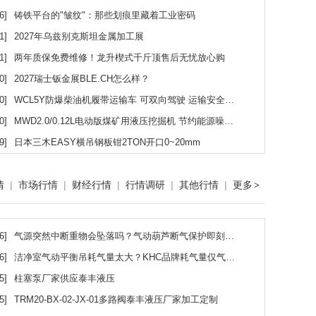
6]
铸铁平台的"皱纹"：那些划痕里藏着工业密码
1]
2027年乌兹别克斯坦金属加工展
1]
两年质保免费维修！龙升楔式千斤顶售后无忧放心购
0]
2027瑞士钣金展BLE.CH怎么样？
0]
WCL5Y防爆柴油机履带运输车 可双向驾驶 运输安全可靠
0]
MWD2.0/0.12L电动版煤矿用液压挖掘机 节约能源噪声小 工作平稳无冲击
9]
日本三木EASY横吊钢板钳2TON开口0~20mm
情
|
市场行情
|
财经行情
|
行情调研
|
其他行情
|
更多
>
6]
气源突然中断重物会坠落吗？气动葫芦断气保护即刻制动锁死
6]
洁净室气动平衡吊耗气量太大？KHC品牌耗气量仅气动葫芦1/50
5]
柱塞泵厂家供应泰丰液压
5]
TRM20-BX-02-JX-01多路阀泰丰液压厂家加工定制