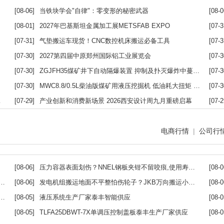
[08-06]
当铁块学会"自律"：零变形的秘密武器
[08-0
[08-01]
2027年巴基斯坦金属加工展METSFAB EXPO
[07-3
[07-31]
气垫搬运车现货！CNC数控机床搬运必备工具
[07-3
[07-30]
2027第四届中原郑州国际铝工业展览会
[07-3
[07-30]
ZGJFH35煤矿井下自动隔爆装置 抑制及扑灭爆炸中蔓延的火焰
[07-3
[07-30]
MWC8.8/0.5L柴油版煤矿用液压挖掘机 低油耗大扭矩 动力强劲工效高
[07-3
[07-29]
产业创新和消费新场景 2026西安设计周九月重磅启幕
[07-2
电商行情
|
公司行
[08-06]
压力容器表面划伤？NNEL钢板夹钳不留咬痕,使用寿命10年
[08-0
[08-06]
发电机组搬运地面不平整怕伤轮子？JKB万向搬运小坦克
[08-0
[08-05]
液压系统生产厂家泰丰智能供应
[08-0
[08-05]
TLFA25DBWT-7X单调压控制盖板泰丰生产厂家供应
[08-0