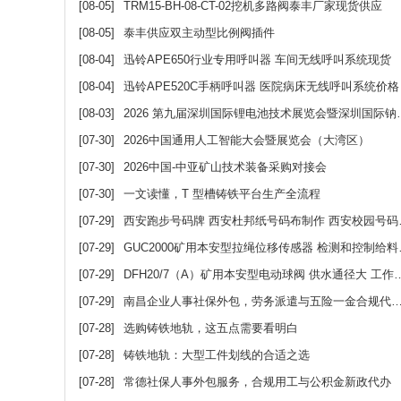
[08-05]
TRM15-BH-08-CT-02挖机多路阀泰丰厂家现货供应
[08-05]
泰丰供应双主动型比例阀插件
[08-04]
迅铃APE650行业专用呼叫器 车间无线呼叫系统现货
[08-04]
迅铃APE520C手柄呼叫器 医院病床无线呼叫系统价格
[08-03]
2026 第九届深圳国际锂电池技术展览会暨深圳国际钠电池技术展览会
[07-30]
2026中国通用人工智能大会暨展览会（大湾区）
[07-30]
2026中国-中亚矿山技术装备采购对接会
[07-30]
一文读懂，T 型槽铸铁平台生产全流程
[07-29]
西安跑步号码牌 西安杜邦纸号码布制作 西安校园号码布定做 西安运动员号码布
[07-29]
GUC2000矿用本安型拉绳位移传感器 检测和控制给料机闸门开度
[07-29]
DFH20/7（A）矿用本安型电动球阀 供水通径大 工作稳定可靠
[07-29]
南昌企业人事社保外包，劳务派遣与五险一金合规代办方案
[07-28]
选购铸铁地轨，这五点需要看明白
[07-28]
铸铁地轨：大型工件划线的合适之选
[07-28]
常德社保人事外包服务，合规用工与公积金新政代办