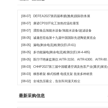
[08-07]
DEFEA2027第四届希腊(雅典)国际防务展
[08-07]
康诺CP010T化工加热控温柱塞泵
[08-07]
溧阳食品旭能水设备/旭能水设备/超滤设备
[08-05]
诚邀您莅临第十九届中国国际先进陶瓷展览会
[08-05]
漏电(剩余电流)检测仪(ELR-61)
[08-05]
多功能漏电(剩余电流)检测仪(ELM-4-485)
[08-05]
医疗IT绝缘监测仪:AITR-3150、AITR-6300、AITR-8000、AITR-10000
[08-03]
CHHP2027第三届中国暖通空调及热泵产业(重庆)展览
[08-03]
梯形桥架 梯式线槽 电缆支架 批发多种材质
[08-02]
全域负压吸尘，告别车间漫天粉尘
最新采购信息