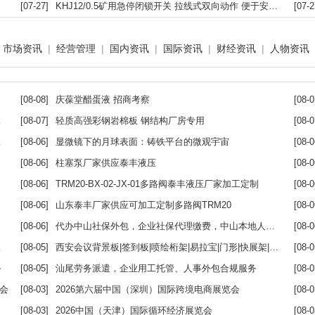
[07-27]
KHJ12/0.5矿用急停闭锁开关 拉线式双向动作 便于安装性能稳定
[07-2
市场资讯
|
经营管理
|
国内资讯
|
国际资讯
|
财经资讯
|
人物资讯
[08-08]
庆葆堂醋蛋液 招商考察
[08-0
[08-07]
轻质高强彩钢岩棉板 钢结构厂房专用
[08-0
[08-06]
显微镜下的月球表面：铸铁平台的微观宇宙
[08-0
[08-06]
柱塞泵厂家供应泰丰液压
[08-0
[08-06]
TRM20-BX-02-JX-01多路阀泰丰液压厂家加工定制
[08-0
[08-06]
山东泰丰厂家供应可加工定制多路阀TRM20
[08-0
[08-06]
代办中山社保外包，企业社保代理缴费，中山本地人力合规代办服务
[08-0
[08-05]
西安会议背景板|签到板|喷绘桁架|易拉宝|门形|快展架|拉网展架|丽屏展架|5m道旗租赁|舞台地毯
[08-0
务
[08-05]
汕尾劳务派遣，企业用工托管、人事外包合规服务
[08-0
览会
[08-03]
2026第六届中国（深圳）国际跨境电商展览会
[08-0
[08-03]
2026中国（天津）国际循环经济展览会
[08-0