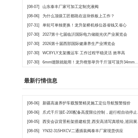
[08-07]
山东泰丰厂家可加工定制充液阀
[08-06]
为什么顶级工匠都跪在这块铁板上工作？
[07-31]
单轮可单独更换！龙升架桥机移位器省钱又省心
[07-30]
2027第十七届临沂国际电力储能光伏产业展览会
[07-30]
2026第十届西部国际健康养生产业博览会
[07-30]
WC8YLY支架搬运车 工作过程平稳灵活 效率高
[07-30]
6mm缝隙就能用！龙升楔形举升千斤顶可顶升34mm高度
最新行情信息
[08-06]
新疆高速养护车载预警精灵施工定位导航预警报价
[08-06]
爪式千斤顶E-200配备高度限位控制，超行程自动停止杜绝误操作
[08-05]
西安会议背景桁架搭建租赁,西安高清写真喷绘,巡回展出,承接各种会议,商场布展,广告设计印刷
[08-05]
YN32-315HXCV二通插装阀泰丰厂家现货供应