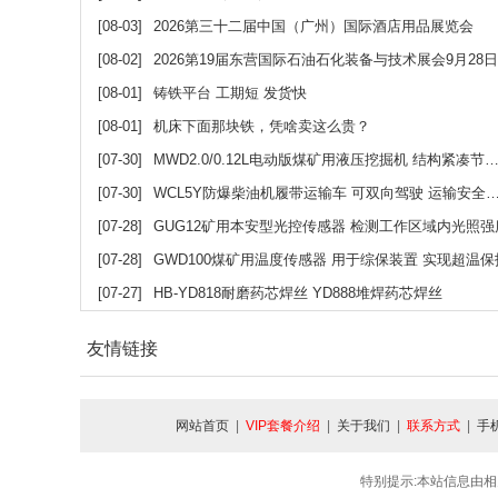
[08-03]
2026第三十二届中国（广州）国际酒店用品展览会
[08-02]
2026第19届东营国际石油石化装备与技术展会9月28日启幕
[08-01]
铸铁平台 工期短 发货快
[08-01]
机床下面那块铁，凭啥卖这么贵？
[07-30]
MWD2.0/0.12L电动版煤矿用液压挖掘机 结构紧凑节能高效 操作便捷
[07-30]
WCL5Y防爆柴油机履带运输车 可双向驾驶 运输安全可靠
[07-28]
GUG12矿用本安型光控传感器 检测工作区域内光照强
[07-28]
GWD100煤矿用温度传感器 用于综保装置 实现超温保
[07-27]
HB-YD818耐磨药芯焊丝 YD888堆焊药芯焊丝
友情链接
网站首页
|
VIP套餐介绍
|
关于我们
|
联系方式
|
手
特别提示:本站信息由相