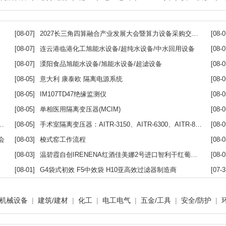
[08-07]
2027长三角四算融合产业发展大会暨算力设备采购交易会
[08-0
[08-07]
连云港临港化工旭能水设备/超纯水设备/中水回用设备
[08-0
[08-07]
溧阳食品旭能水设备/旭能水设备/超滤设备
[08-0
[08-05]
意大利 康泰欧 隔离电源系统
[08-0
[08-05]
IM107TD47绝缘监测仪
[08-0
[08-05]
单相医用隔离变压器(MCIM)
[08-0
[08-05]
手术室隔离变压器：AITR-3150、AITR-6300、AITR-8000、AITR-10000
[08-0
会
[08-03]
梭式窑工作流程
[08-0
[08-03]
温碧霞自创IRENENA红酒佳美娜2号进口智利干红葡萄酒
[08-0
[08-01]
G4袋式初效 F5中效袋 H10亚高效过滤器制造商
[07-3
机械设备
|
建筑/建材
|
化工
|
电工电气
|
五金/工具
|
安全/防护
|