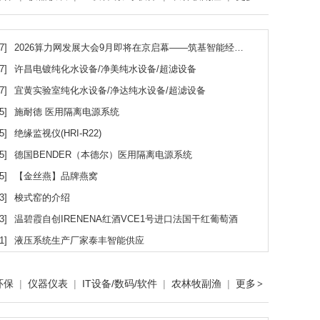
7]
2026算力网发展大会9月即将在京启幕——筑基智能经济新底座，共筑全国算力一张网
7]
许昌电镀纯化水设备/净美纯水设备/超滤设备
7]
宜黄实验室纯化水设备/净达纯水设备/超滤设备
5]
施耐德 医用隔离电源系统
5]
绝缘监视仪(HRI-R22)
5]
德国BENDER（本德尔）医用隔离电源系统
5]
【金丝燕】品牌燕窝
3]
梭式窑的介绍
3]
温碧霞自创IRENENA红酒VCE1号进口法国干红葡萄酒
1]
液压系统生产厂家泰丰智能供应
环保
|
仪器仪表
|
IT设备/数码/软件
|
农林牧副渔
|
更多
>