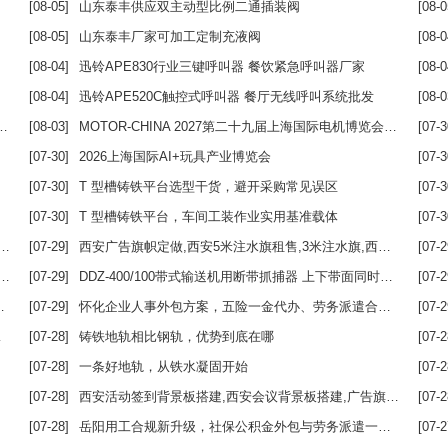
[08-05]
山东泰丰供应双主动型比例二通插装阀
[08-0
[08-05]
山东泰丰厂家可加工定制充液阀
[08-0
[08-04]
迅铃APE830行业三键呼叫器 餐饮紧急呼叫器厂家
[08-0
[08-04]
迅铃APE520C触控式呼叫器 餐厅无线呼叫系统批发
[08-0
[08-03]
MOTOR-CHINA 2027第二十九届上海国际电机博览会上海绕线机，线圈，定子，磁性材料展览会
[07-3
[07-30]
2026上海国际AI+玩具产业博览会
[07-3
[07-30]
T 型槽铸铁平台选型干货，避开采购常见误区
[07-3
[07-30]
T 型槽铸铁平台，车间工装作业实用基准载体
[07-3
[07-29]
西安广告旗帜定做,西安5米注水旗租售,3米注水旗,西安刀旗,水滴旗定做,西安注水旗销售租赁
[07-2
[07-29]
DDZ-400/100带式输送机用断带抓捕器 上下带面同时抓捕 可靠性高
[07-2
[07-29]
怀化企业人事外包方案，五险一金代办、劳务派遣合规用工服务
[07-2
[07-28]
铸铁地轨相比钢轨，优势到底在哪
[07-2
[07-28]
一条好地轨，从铁水凝固开始
[07-2
[07-28]
西安活动签到背景板搭建,西安会议背景板搭建,广告旗租赁,西安会场布置,西安喷绘广告设计公司.旗帜租赁
[07-2
[07-28]
岳阳用工合规新升级，社保公积金外包与劳务派遣一站式服务
[07-2