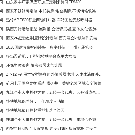
5]
山东泰丰厂家供应可加工定制多路阀TRM20
4]
西安不锈钢牌定做,木托奖牌,堆金奖牌,不锈钢堆银奖牌,西安铜牌授权牌定做,长条牌定做
4]
迅铃APE820行业两键呼叫器 车站安检无线呼叫器
3]
陕西宾馆喷绘桁架,签到板,会议背景板,宣传文化墙,海报彩页印刷,陕西宾馆广告物料制作搭建
0]
西安kt板定做,制度牌设计定制,西安展会kt板制作安装,商超kt板批量.西安展位海报定做
0]
2026国际港航智能装备与数字科技（广州）展览会
0]
多场景适配，T 型槽铸铁平台应用大盘点
0]
环保型喷漆房 解决漆雾废气难题
9]
ZP-12R矿用本安型热释红外传感器 检测人体体温红外信号
9]
矿用电子围栏防护系统 煤矿井下关键危险区域安全预警
9]
九江企业人事外包方案，五险一金代办、劳务派遣合规用工服务
8]
铸铁地轨保养好，十年精度不动摇
8]
铸铁地轨如何撑起重型制造半边天
8]
株洲企业人事外包方案、五险一金代办、本地劳务派遣一站式服务
7]
西安生日kt板百天背景板,西安订婚kt板背景板,西安异形背景kt板,西安气球派对,宴会背景板设计定做