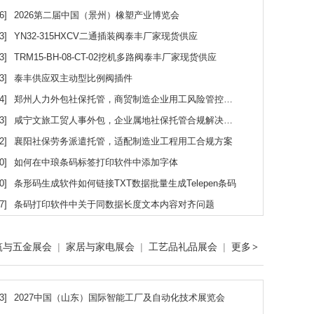
6]
2026第二届中国（景州）橡塑产业博览会
3]
YN32-315HXCV二通插装阀泰丰厂家现货供应
3]
TRM15-BH-08-CT-02挖机多路阀泰丰厂家现货供应
3]
泰丰供应双主动型比例阀插件
4]
郑州人力外包社保托管，商贸制造企业用工风险管控方案
3]
咸宁文旅工贸人事外包，企业属地社保托管合规解决方案
2]
襄阳社保劳务派遣托管，适配制造业工程用工合规方案
0]
如何在中琅条码标签打印软件中添加字体
0]
条形码生成软件如何链接TXT数据批量生成Telepen条码
7]
条码打印软件中关于同数据长度文本内容对齐问题
筑与五金展会
|
家居与家电展会
|
工艺品礼品展会
|
更多
>
3]
2027中国（山东）国际智能工厂及自动化技术展览会