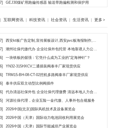
7]
GEJ30煤矿用跑偏传感器 输送带跑偏检测和保护用
|
互联网资讯
|
科技资讯
|
社会资讯
|
生活资讯
|
更多
>
7]
西安kt板广告定制,宣传展板设计,西安pvc板海报制作,桁架喷绘,标牌制度牌定做,广宣印刷,仟玺广告
7]
潮州社保代缴代办 企业社保外包托管 本地靠谱人力公司合规缴费
6]
一块铁板的倔强：它凭什么成为工业的"定海神针"？
6]
YN32-315HXCV二通插装阀泰丰厂家现货供应
6]
TRM15-BH-08-CT-02挖机多路阀泰丰厂家现货供应
6]
泰丰供应双主动型比例阀插件
6]
代办清远社保外包 企业社保代理缴费 清远本地人力合规代办服务
5]
河源社保代理，企业五险一金代缴、人事外包合规服务
3]
2026中国(北京)国际风机技术及设备展览会
3]
2026中国（天津）国际动力电池回收利用展览会
3]
2026中国（天津）国际节能减排产业展览会