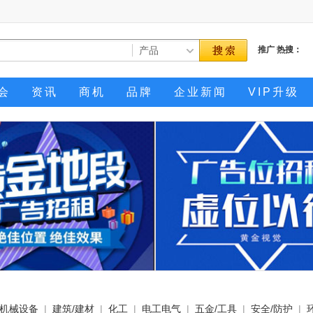
推广
热搜：
会
资讯
商机
品牌
企业新闻
VIP升级
机械设备
|
建筑/建材
|
化工
|
电工电气
|
五金/工具
|
安全/防护
|