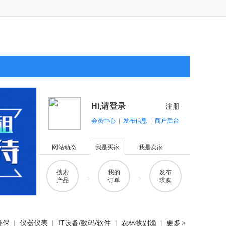
Hi,请登录
注册
会员中心
|
发布信息
|
商户后台
网站动态
我是买家
我是卖家
搜索
我的
发布
>
>
产品
订单
求购
环保
|
仪器仪表
|
IT设备/数码/软件
|
农林牧副渔
|
更多
>