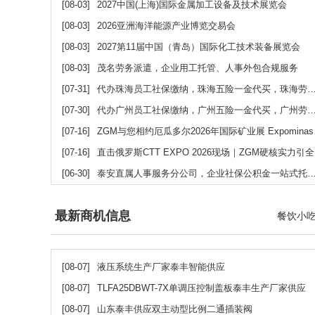
[08-03]
2027中国(上海)国际金属加工设备及技术展览会
[08-03]
2026亚洲海洋能源产业博览交易会
[08-03]
2027第11届中国（青岛）国际化工技术装备展览会
[08-03]
茂名劳务派遣，企业用工托管、人事外包合规服务
[07-31]
代办珠海员工社保缴纳，珠海五险一金代买，珠海劳务派遣公司
[07-30]
代办广州员工社保缴纳，广州五险一金代买，广州劳务派遣公司
[07-16]
ZGM与您相约厄瓜多尔2026年国际矿业展 Expominas 2026
[07-16]
直击俄罗斯CTT EXPO 2026现场｜ZGM硬核实力引全球客商瞩目
[06-30]
泰安直属人事服务分公司，企业社保公积金一站式托管外包
最新商机信息
餐饮小
[08-07]
液压系统生产厂家泰丰智能供应
[08-07]
TLFA25DBWT-7X单调压控制盖板泰丰生产厂家供应
[08-07]
山东泰丰供应双主动型比例二通插装阀