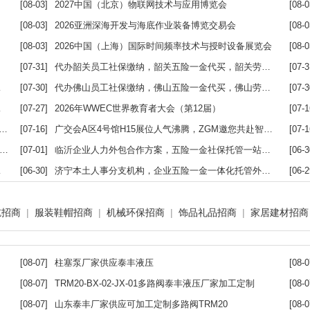
[08-03]
2027中国（北京）物联网技术与应用博览会
[08-0
[08-03]
2026亚洲深海开发与海底作业装备博览交易会
[08-0
[08-03]
2026中国（上海）国际时间频率技术与授时设备展览会
[08-0
[07-31]
代办韶关员工社保缴纳，韶关五险一金代买，韶关劳务派遣公司
[07-3
[07-30]
代办佛山员工社保缴纳，佛山五险一金代买，佛山劳务派遣公司
[07-3
[07-27]
2026年WWEC世界教育者大会（第12届）
[07-1
[07-16]
广交会A区4号馆H15展位人气沸腾，ZGM邀您共赴智造之约
[07-1
[07-01]
临沂企业人力外包合作方案，五险一金社保托管一站式代办
[06-3
[06-30]
济宁本土人事分支机构，企业五险一金一体化托管外包方案
[06-2
吃招商
|
服装鞋帽招商
|
机械环保招商
|
饰品礼品招商
|
家居建材招商
[08-07]
柱塞泵厂家供应泰丰液压
[08-0
[08-07]
TRM20-BX-02-JX-01多路阀泰丰液压厂家加工定制
[08-0
[08-07]
山东泰丰厂家供应可加工定制多路阀TRM20
[08-0