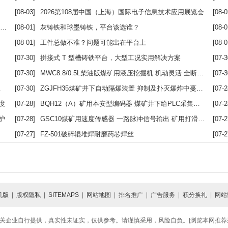
[08-03]
2026第108届中国（上海）国际电子信息技术应用展览会
[08-0
[08-01]
灰铸铁和球墨铸铁，平台该选谁？
[08-0
[08-01]
工件总做不准？问题可能出在平台上
[08-0
[07-30]
拼接式 T 型槽铸铁平台，大型工况实用解决方案
[07-3
[07-30]
MWC8.8/0.5L柴油版煤矿用液压挖掘机 机动灵活 全断面挖掘无死角
[07-3
[07-30]
ZGJFH35煤矿井下自动隔爆装置 抑制及扑灭爆炸中蔓延的火焰
[07-2
度
[07-28]
BQH12（A）矿用本安型编码器 煤矿井下给PLC采集信号
[07-2
护
[07-28]
GSC10煤矿用速度传感器 一路脉冲信号输出 矿用打滑开关
[07-2
[07-27]
FZ-501破碎辊堆焊耐磨药芯焊丝
[07-2
机版
|
版权隐私
|
SITEMAPS
|
网站地图
|
排名推广
|
广告服务
|
积分换礼
|
网站
关企业自行提供，真实性未证实，仅供参考。请谨慎采用，风险自负。[浏览本网推荐采用