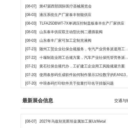
[08-07]
第47届西部国际医疗器械展览会
[08-03]
液压系统生产厂家泰丰智能供应
[08-03]
TLFA25DBWT-7X单调压控制盖板泰丰生产厂家供应
[08-03]
山东泰丰供应双主动型比例二通插装阀
[08-03]
山东泰丰厂家可加工定制充液阀
[07-23]
随州工贸企业社保合规服务，专汽产业劳务派遣用工方案
[07-22]
十堰制造业用工合规方案，汽车产业社保托管劳务派遣服务
[07-21]
黄石社保合规代办，工矿建工企业用工风险规避方案
[07-20]
使用条形码生成软件如何制作显示12位数字的EAN13条形码
[07-20]
中琅条码打印软件关于批量打印名字排版问题
最新展会信息
交通与
[08-07]
2027年乌兹别克斯坦金属加工展UzMetal