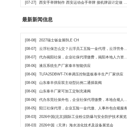
[07-27]
西安手举牌制作 西安运动会手举牌 接机牌设计定做 西安活动举牌制作 拍照打卡手举牌 班级牌制作
最新新闻信息
[08-08]
2027瑞士钣金展BLE CH
[08-07]
云浮社保怎么交？云浮员工五险一金代理，云浮劳务派遣机构
[08-07]
代办揭阳社保，企业社保代理缴费，揭阳本地人力资源服务
[08-06]
液压系统生产厂家泰丰智能供应
[08-06]
TLFA25DBWT-7X单调压控制盖板泰丰生产厂家供应
[08-06]
山东泰丰供应双主动型比例二通插装阀
[08-06]
山东泰丰厂家可加工定制充液阀
[08-06]
代办东莞社保外包，企业社保代理缴费，本地合规人力高效代办服务
[08-05]
阳江社保代理，企业五险一金代缴、人事外包合规服
[08-03]
2026中国(北京)国际工业粉尘防爆与安全防护技术展
[08-03]
2026中国（天津）海水淡化技术及设备展览会